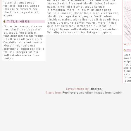
ultrices posuere cubilia Curae; Morbi lacinia
ipsum sit amet pede
molestie dui. Praesent blandit dolor. Sed non
facilisis laoreet. Donec
quam. In vel mi sit amet augue congue
lacus nunc, viverra nec,
elementum. Morbi in ipsum sit amet pede
blandit vel, egestas et,
facilisis laoreet. Donec lacus nunc, viverra nec,
augue.
blandit vel, egestas et, augue. Vestibulum
tincidunt malesuada tellus. Ut ultrices ultrices
TITLE HERE
enim. Curabitur sit amet mauris. Morbi in dui
quis est pulvinar ullamcorper. Nulla facilisi.
Donec lacus nunc, viverra
Integer lacinia sollicitudin massa. Cras metus.
nec, blandit vel, egestas
Sed aliquet risus a tortor. Integer id quam.
et, augue. Vestibulum
tincidunt malesuada tellus.
Ut ultrices ultrices enim.
Curabitur sit amet mauris.
Widt
Morbi in dui quis est
pulvinar ullamcorper. Nulla
TI
facilisi. Integer lacinia
Lore
sollicitudin massa. Cras
amet
metus.
adip
nec 
Sed 
diam.
sem 
impe
ipsu
Layout made by
Itinerae
.
Pixels from
Fool lovers
and other images from tumblr.