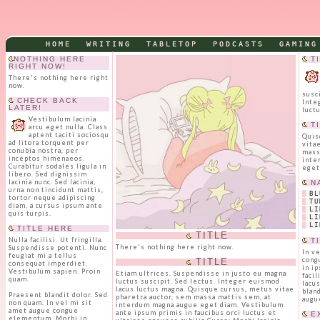
HOME
WRITING
TABLETOP
PODCASTS
GAMING
NOTHING HERE
TI
RIGHT NOW!
There's nothing here right
now.
susci
CHECK BACK
Inte
LATER!
luct
Vestibulum lacinia
TI
arcu eget nulla. Class
aptent taciti sociosqu
Quis
ad litora torquent per
vita
conubia nostra, per
mass
inceptos himenaeos.
inte
Curabitur sodales ligula in
eget
libero. Sed dignissim
lacinia nunc. Sed lacinia,
NA
urna non tincidunt mattis,
BL
tortor neque adipiscing
TU
diam, a cursus ipsum ante
LI
quis turpis.
LI
LI
TITLE HERE
TITLE
Nulla facilisi. Ut fringilla.
TI
There's nothing here right now.
Suspendisse potenti. Nunc
In v
feugiat mi a tellus
cong
TITLE
consequat imperdiet.
in i
Vestibulum sapien. Proin
Etiam ultrices. Suspendisse in justo eu magna
faci
quam.
luctus suscipit. Sed lectus. Integer euismod
lacus
lacus luctus magna. Quisque cursus, metus vitae
blan
Praesent blandit dolor. Sed
pharetra auctor, sem massa mattis sem, at
augu
non quam. In vel mi sit
interdum magna augue eget diam. Vestibulum
amet augue congue
ante ipsum primis in faucibus orci luctus et
EX
elementum. Morbi in